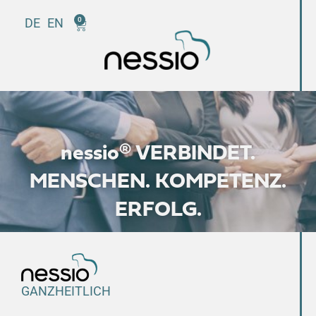
DE
EN
0
nessio® VERBINDET.
MENSCHEN. KOMPETENZ.
ERFOLG.
GANZHEITLICH