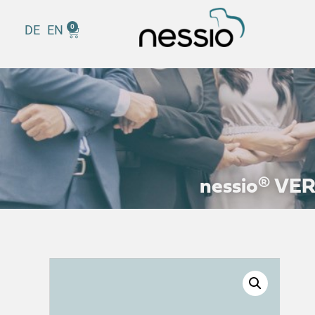
DE
EN
0
nessio® V